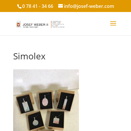
0 78 41 - 34 66
info@josef-weber.com
Simolex