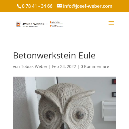
0 78 41 - 34 66
info@josef-weber.com
Betonwerkstein Eule
von
Tobias Weber
|
Feb 24, 2022
|
0 Kommentare