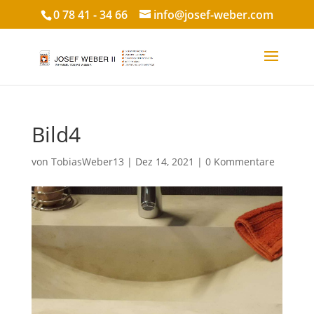
0 78 41 - 34 66
info@josef-weber.com
Bild4
von
TobiasWeber13
|
Dez 14, 2021
|
0 Kommentare